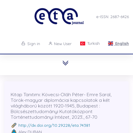
e-ISSN: 2687-6426
Turkish
English
Sign in
New User
Kitap Tanıtımı: Kövecsi-Oláh Péter- Emre Saral,
Török-magyar diplomáciai kapcsolatok a két
világháború között 1920-1945, Budapest :
Bölcsészettudományi Kutatóközpont
Történettudományi Intézet, 2023.̇, 67-70
http://dx.doi.org/10.29228/eta.74381
Alev DURAN