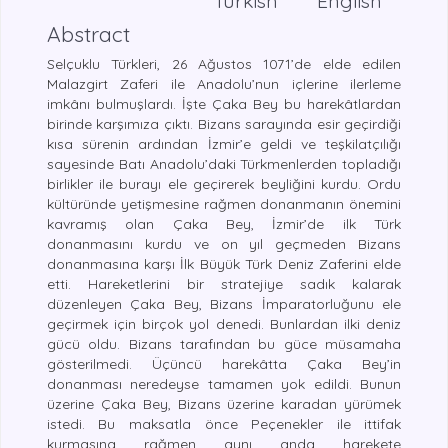
Turkish
English
Abstract
Selçuklu Türkleri, 26 Ağustos 1071’de elde edilen
Malazgirt Zaferi ile Anadolu’nun içlerine ilerleme
imkânı bulmuşlardı. İşte Çaka Bey bu harekâtlardan
birinde karşımıza çıktı. Bizans sarayında esir geçirdiği
kısa sürenin ardından İzmir’e geldi ve teşkilatçılığı
sayesinde Batı Anadolu’daki Türkmenlerden topladığı
birlikler ile burayı ele geçirerek beyliğini kurdu. Ordu
kültüründe yetişmesine rağmen donanmanın önemini
kavramış olan Çaka Bey, İzmir’de ilk Türk
donanmasını kurdu ve on yıl geçmeden Bizans
donanmasına karşı İlk Büyük Türk Deniz Zaferini elde
etti. Hareketlerini bir stratejiye sadık kalarak
düzenleyen Çaka Bey, Bizans İmparatorluğunu ele
geçirmek için birçok yol denedi. Bunlardan ilki deniz
gücü oldu. Bizans tarafından bu güce müsamaha
gösterilmedi. Üçüncü harekâtta Çaka Bey’in
donanması neredeyse tamamen yok edildi. Bunun
üzerine Çaka Bey, Bizans üzerine karadan yürümek
istedi. Bu maksatla önce Peçenekler ile ittifak
kurmasına rağmen aynı anda harekete