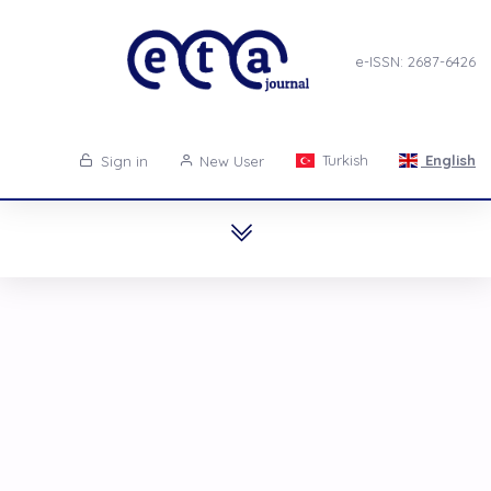
e-ISSN: 2687-6426
Turkish
English
Sign in
New User