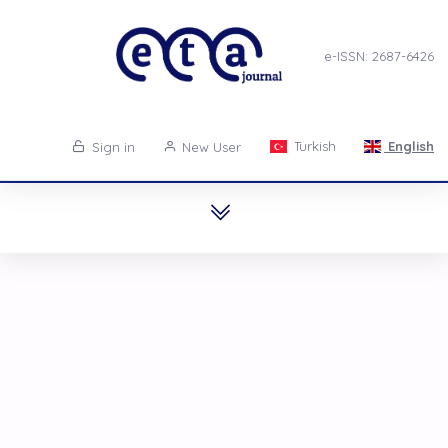
e-ISSN: 2687-6426
Turkish
English
Sign in
New User