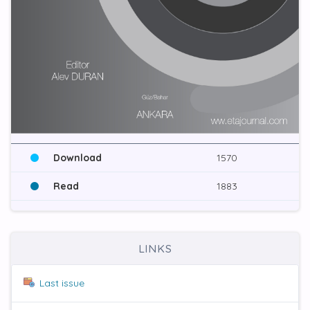
Download
1570
Read
1883
LINKS
Last issue